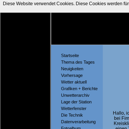
Diese Website verwendet Cookies. Diese Cookies werden für b
Startseite
Thema des Tages
Neuigkeiten
Vorhersage
Wetter aktuell
Grafiken + Berichte
Unwetterarchiv
Lage der Station
Wetterfenster
Hallo, i
Die Technik
bei Fir
Datenverarbeitung
Kreiskl
Fotoalbum
einen 