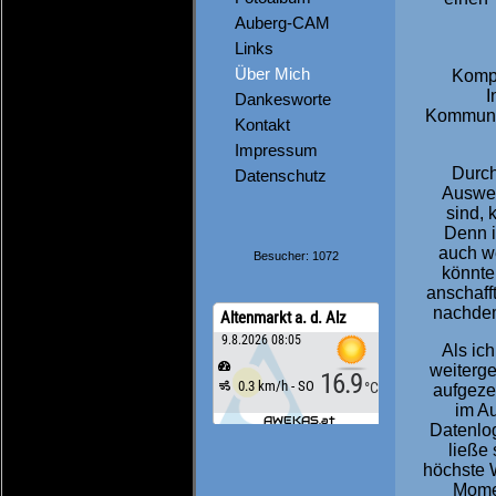
Auberg-CAM
Links
Über Mich
Kompa
I
Dankesworte
Kommunik
Kontakt
Impressum
Durch
Datenschutz
Auswer
sind, 
Denn i
auch we
Besucher: 1072
könnte
anschaff
nachdem
Als ic
weiterge
aufgeze
im Au
Datenlog
ließe
höchste W
Momen