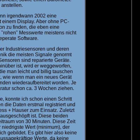
anstellen.
dann irgendwann 2002 eine
t einem Display. Aber ohne PC-
on zu finden, die eben eine
 "rohen" Messwerte meistens nicht
eperate Software.
der Industriesensoren und deren
nik die meisten Signale genormt
Sensoren sind reparierte Geräte.
hinüber ist, wird er weggeworfen,
ie man leicht und billig tauschen
cht, wie wenn man ein neues Gerät
enden wiederaufbereitet worden. Je
ratur schon ca. 3 Wochen ziehen.
, konnte ich schon einen Schritt
n die Daten erstmal registriert und
ss + Hauser zum Einsatz. Zuletzt
 ausgeschöpft ist. Diese beiden
itraum von 30 Minuten. Diese Zeit
 niedrigste Wert (minimum), der
 gebildet. Es gibt hier also keine
ussagekräftige Werte, da keine