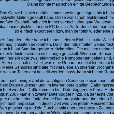
Damit konnte man schon einige Beobachtungen 
Das Ganze hat sich natürlich immer weiter gesteigert, bis ich 
ktwetterstation gekauft habe. Diese war schon elektronisch mi
nterface. Deshalb habe ich immer versucht eine gute Wetterstati
ationsmöglichkeit für den PC besitzt. Außerdem kann man die
so einfach exportieren bzw. man benötigt wieder eine s
 Anfang der Lehre habe ich einen tieferen Einblick in die Welt 
temöglichkeiten bekommen. Da in der industriellen Sensortech
kann ich auf Standardgeräte zurückgreifen. Die meisten meiner 
n der Industrie wird da nicht lange gefackelt. Wenn ein Sensor 
nn nur ein oder zwei elektronische Komponenten defekt sind, d
. Aber es ist halt die Zeit, was eine Reparatur meist teurer ma
t. Meine Sensoren sind alle mit viel Liebe an diversen Wochen
 was an Teilen erst bestellt werden muss, kann sich eine Repa
h nun nach einiger Zeit die wichtigsten Sensoren zusammen hatte
hen: Daten auslesen und im Internet bereitstellen. Dafür musste
ichnet werden. Dafür kommen hier Datenlogger der Firma Endre
gust 2007 kam ein zweiter Datenlogger hinzu, da der erste voll
ger machen eine fortlaufende Datenregistrierung über einen Ze
 sich auch anpassen. In dieser Zeit wird von jedem Messwert der
ert (maximum) und ein Durchschnitt über den ganzen Zeitbereich
tanwerte, wie bei anderen Wetterstationen, sondern wirklich a