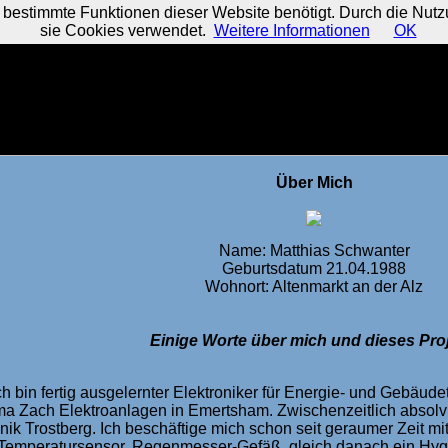
estimmte Funktionen dieser Website benötigt. Durch die Nutzu
sie Cookies verwendet.
Weitere Informationen
OK
Über Mich
Name: Matthias Schwanter
Geburtsdatum 21.04.1988
Wohnort: Altenmarkt an der Alz
Einige Worte über mich und dieses Proj
ch bin fertig ausgelernter Elektroniker für Energie- und Gebäude
ma Zach Elektroanlagen in Emertsham. Zwischenzeitlich absolvie
inik Trostberg. Ich beschäftige mich schon seit geraumer Zeit m
Temperatursensor, Regenmesser-Gefäß, gleich danach ein Hygr