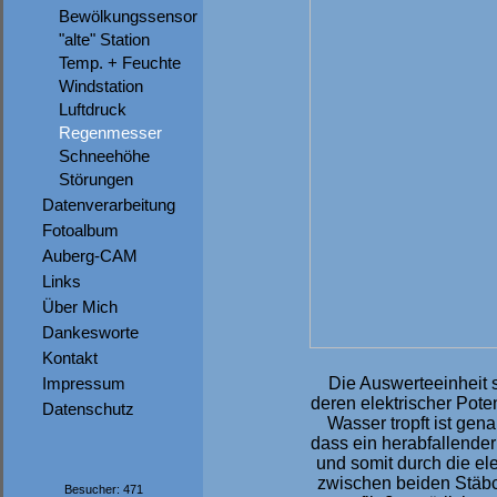
Bewölkungssensor
"alte" Station
Temp. + Feuchte
Windstation
Luftdruck
Regenmesser
Schneehöhe
Störungen
Datenverarbeitung
Fotoalbum
Auberg-CAM
Links
Über Mich
Dankesworte
Kontakt
Impressum
Die Auswerteeinheit se
deren elektrischer Pot
Datenschutz
Wasser tropft ist gen
dass ein herabfallende
und somit durch die el
zwischen beiden Stäbc
Besucher: 471